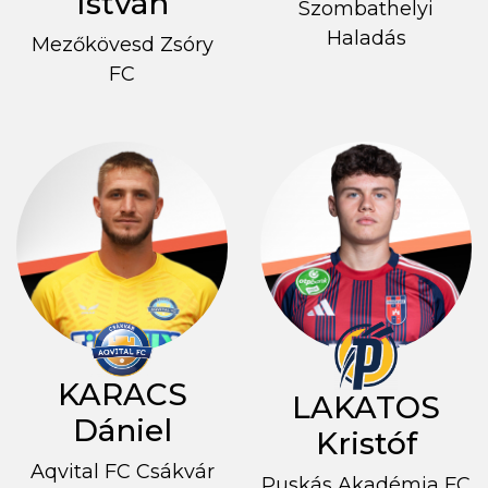
István
Szombathelyi
Haladás
Mezőkövesd Zsóry
FC
KARACS
LAKATOS
Dániel
Kristóf
Aqvital FC Csákvár
Puskás Akadémia FC