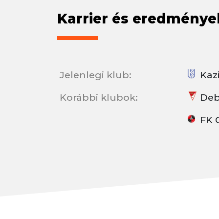
Karrier és eredménye
Jelenlegi klub:
Kazi
Korábbi klubok:
Deb
FK 