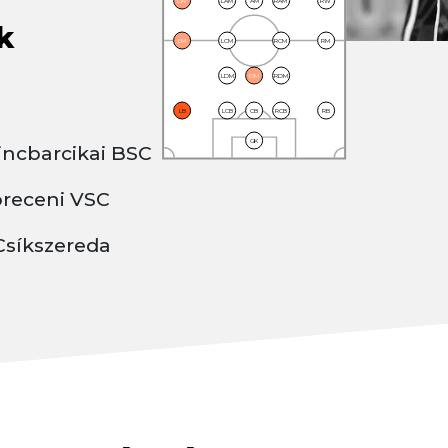
LW
LAM
AM
RAM
RW
k
LM
LCM
RCM
RM
LDM
DM
RDM
LB
LCB
CB
RCB
RB
GK
ncbarcikai BSC
receni VSC
Csíkszereda