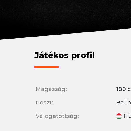
Játékos profil
Magasság:
180 
Poszt:
Bal 
Válogatottság:
HU