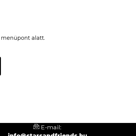
" menüpont alatt.
E-mail:
info@starsandfriends.hu