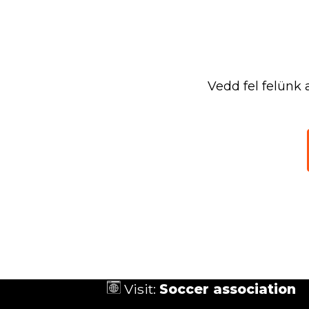
Vedd fel felünk 
Visit:
Soccer association