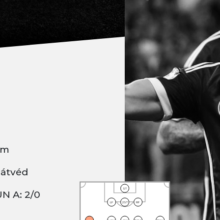
cm
hátvéd
ST
N A: 2/0
LF
2ST
RF