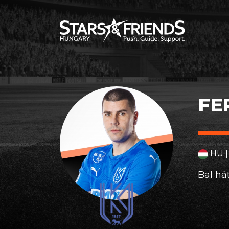
FE
HU |
Bal há