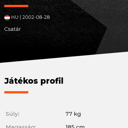
HU | 2002-08-28
Csatár
Játékos profil
Súly:
77 kg
Magasság:
185 cm