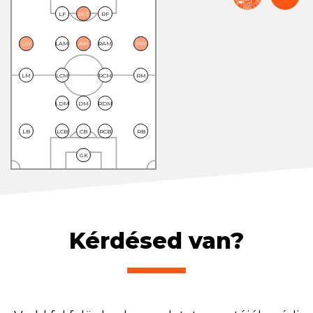
LF
2ST
RF
LW
LAM
AM
RAM
RW
LM
LCM
RCM
RM
LDM
DM
RDM
LB
LCB
CB
RCB
RB
GK
Kérdésed van?