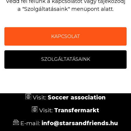
Vedd fel felünk a kapcsolatot vagy tájékozódj
a "Szolgáltatásaink" menüpont alatt.
KAPCSOLAT
SZOLGÁLTATÁSAINK
Visit:
Soccer association
Visit:
Transfermarkt
E-mail:
info@starsandfriends.hu