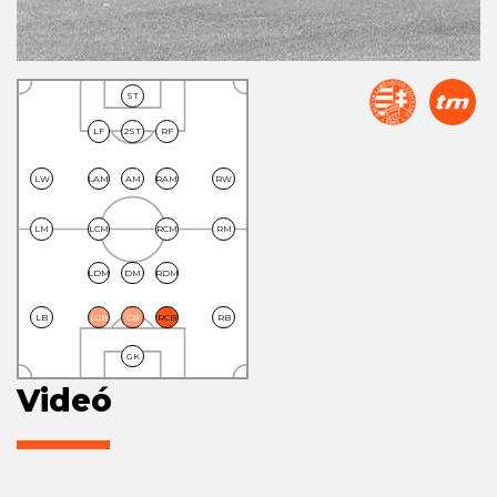
ST
LF
2ST
RF
LW
LAM
AM
RAM
RW
LM
LCM
RCM
RM
LDM
DM
RDM
LB
LCB
CB
RCB
RB
GK
Videó