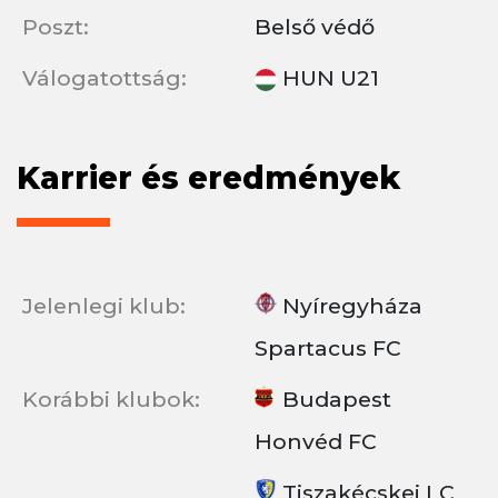
Poszt:
Belső védő
Válogatottság:
HUN U21
Karrier és eredmények
Jelenlegi klub:
Nyíregyháza
Spartacus FC
Korábbi klubok:
Budapest
Honvéd FC
Tiszakécskei LC