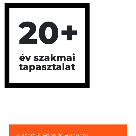
20+
év szakmai
tapasztalat
A Stars & Friends Hungary