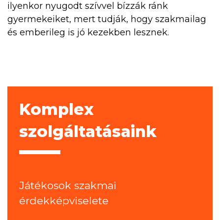
ilyenkor nyugodt szívvel bízzák ránk
gyermekeiket, mert tudják, hogy szakmailag
és emberileg is jó kezekben lesznek.
Komplex
szolgáltatásaink
Játékosok szakmai
érdekképviselete